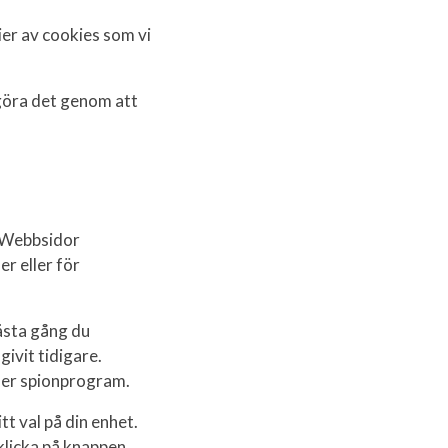
ier av cookies som vi
 göra det genom att
t. Webbsidor
r eller för
ästa gång du
ivit tidigare.
ller spionprogram.
tt val på din enhet.
klicka på knappen