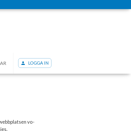
LAR
LOGGA IN
 webbplatsen vo-
ies.