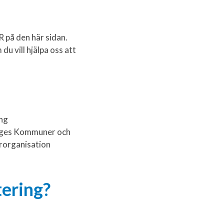
 på den här sidan.
du vill hjälpa oss att
ng
riges Kommuner och
rorganisation
tering?