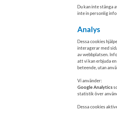
Du kan inte stänga 
inte in personlig in
Analys
Dessa cookies hjälpe
interagerar med sida
av webbplatsen. Info
att vi kan erbjuda e
beteende, utan anvä
Vi använder:
Google Analytics
so
statistik över använ
Dessa cookies aktiv