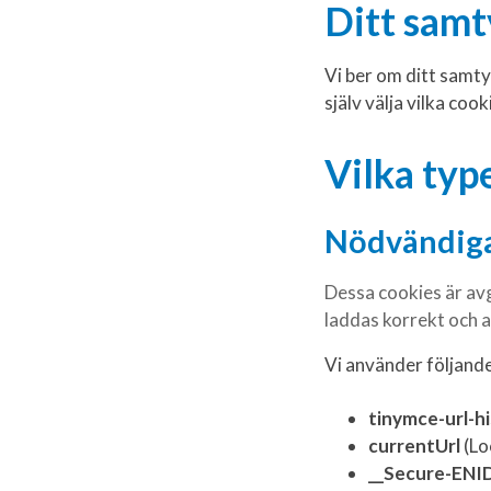
Ditt samt
Vi ber om ditt samty
själv välja vilka cook
Vilka typ
Nödvändig
Dessa cookies är avg
laddas korrekt och a
Vi använder följand
tinymce-url-h
currentUrl
(Lo
__Secure-ENI