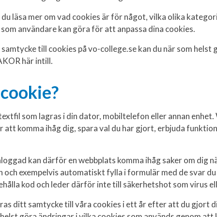
 du läsa mer om vad cookies är för något, vilka olika kategor
u som användare kan göra för att anpassa dina cookies.
t samtycke till cookies på vo-college.se kan du när som helst
KOR här intill.
 cookie?
textfil som lagras i din dator, mobiltelefon eller annan enhe
 att komma ihåg dig, spara val du har gjort, erbjuda funktione
inloggad kan därför en webbplats komma ihåg saker om dig n
och exempelvis automatiskt fylla i formulär med de svar du g
ehålla kod och leder därför inte till säkerhetshot som virus e
as ditt samtycke till våra cookies i ett år efter att du gjort di
helst göra ändringar i vilka cookies som används genom att 