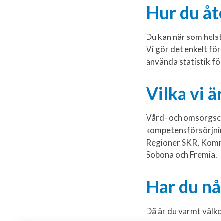
Hur du åt
Du kan när som hels
Vi gör det enkelt för
använda statistik fö
Vilka vi ä
Vård- och omsorgsco
kompetensförsörjnin
Regioner SKR, Komm
Sobona och Fremia.
Har du nå
Då är du varmt välk