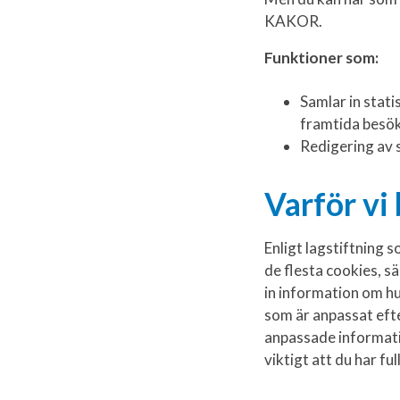
KAKOR.
Funktioner som:
Samlar in stati
framtida besök
Redigering av 
Varför vi
Enligt lagstiftning 
de flesta cookies, s
in information om hu
som är anpassat efte
anpassade informati
viktigt att du har fu