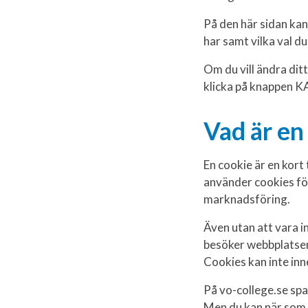
På den här sidan kan
har samt vilka val d
Om du vill ändra dit
klicka på knappen KA
Vad är en
En cookie är en kort 
använder cookies för
marknadsföring.
Även utan att vara 
besöker webbplatsen 
Cookies kan inte inn
På vo-college.se spar
Men du kan när som 