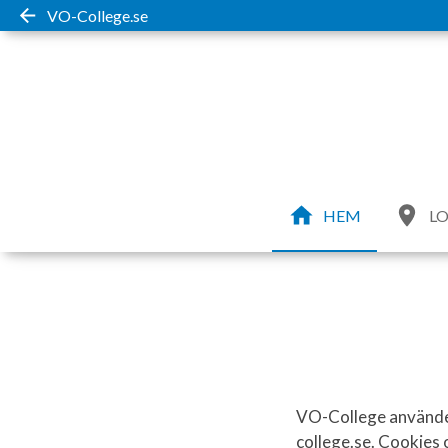
VO-College.se
HEM
LO
VO-College använder
college.se. Cookies